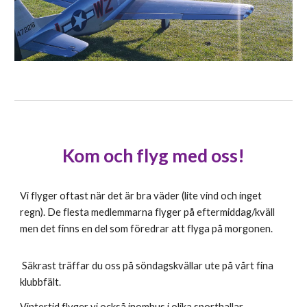
Kom och flyg med oss!
Vi flyger oftast när det är bra väder (lite vind och inget
regn). De flesta medlemmarna flyger på eftermiddag/kväll
men det finns en del som föredrar att flyga på morgonen.
Säkrast träffar du oss på söndagskvällar ute på vårt fina
klubbfält.
Vintertid flyger vi också inomhus i olika sporthallar.